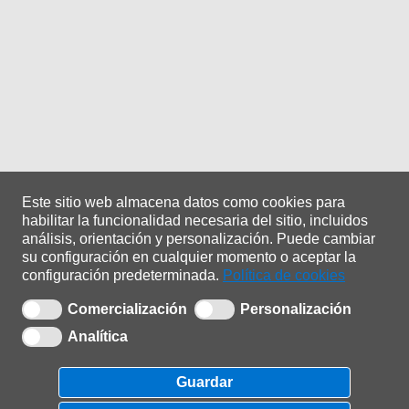
Este sitio web almacena datos como cookies para
habilitar la funcionalidad necesaria del sitio, incluidos
análisis, orientación y personalización.
Puede cambiar
su configuración en cualquier momento o aceptar la
configuración predeterminada.
Política de cookies
Comercialización
Personalización
Analítica
Copyright © 2021 |
ADA Sistemas
| 0.1.0.25
Guardar
Política de privacidade
|
Política de cookies