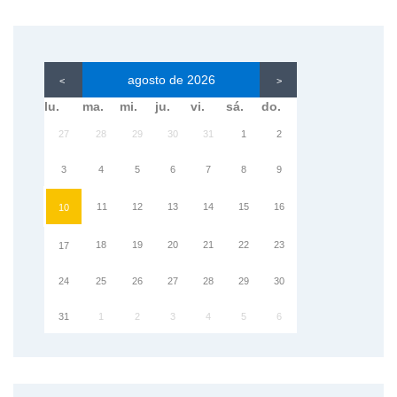
agosto de 2026
<
>
lu.
ma.
mi.
ju.
vi.
sá.
do.
27
28
29
30
31
1
2
3
4
5
6
7
8
9
11
12
13
14
15
16
10
18
19
20
21
22
23
17
24
25
26
27
28
29
30
31
1
2
3
4
5
6