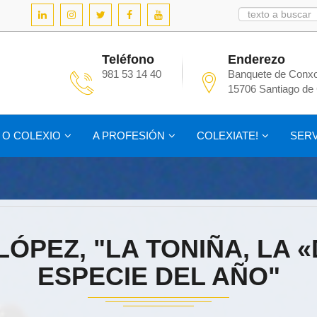
Teléfono
Enderezo
981 53 14 40
Banquete de Conxo
15706 Santiago de
O COLEXIO
A PROFESIÓN
COLEXIATE!
SERV
ÓPEZ, "LA TONIÑA, LA 
ESPECIE DEL AÑO"