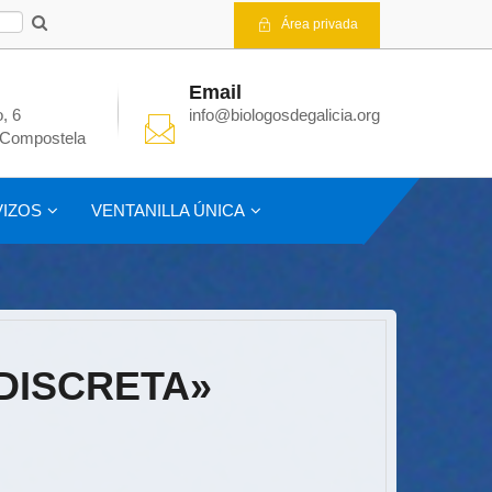
Área privada
Email
, 6
info@biologosdegalicia.org
 Compostela
IZOS
VENTANILLA ÚNICA
«DISCRETA»