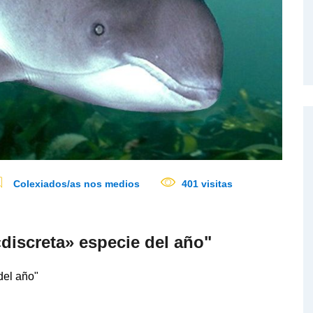
Colexiados/as nos medios
401 visitas
«discreta» especie del año"
del año"