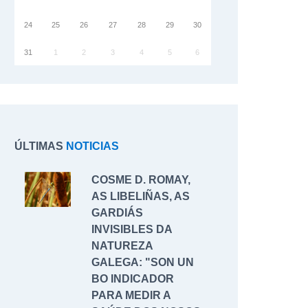
24
25
26
27
28
29
30
31
1
2
3
4
5
6
ÚLTIMAS
NOTICIAS
COSME D. ROMAY,
AS LIBELIÑAS, AS
GARDIÁS
INVISIBLES DA
NATUREZA
GALEGA: "SON UN
BO INDICADOR
PARA MEDIR A