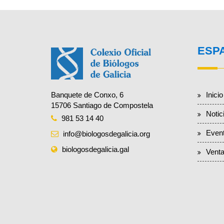
ESP
Inicio
Banquete de Conxo, 6
15706 Santiago de Compostela
Notic
981 53 14 40
Even
info@biologosdegalicia.org
biologosdegalicia.gal
Venta