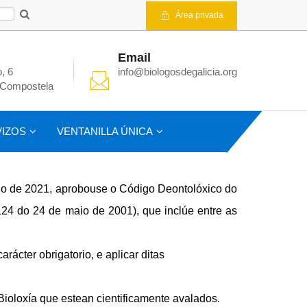
Área privada
Email
, 6
info@biologosdegalicia.org
 Compostela
IZOS
VENTANILLA ÚNICA
ño de 2021, aprobouse o Código Deontolóxico do
124 do 24 de maio de 2001), que inclúe entre as
rácter obrigatorio, e aplicar ditas
ioloxía que estean cientificamente avalados.