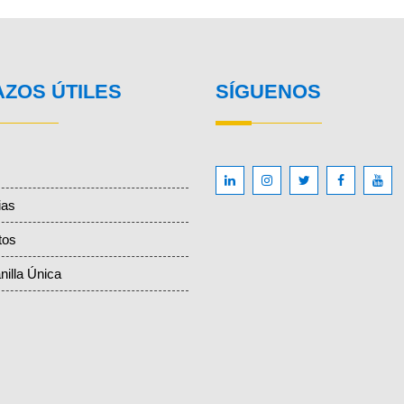
AZOS ÚTILES
SÍGUENOS
ias
tos
nilla Única