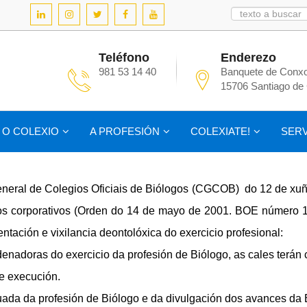
Teléfono
Enderezo
981 53 14 40
Banquete de Conxo
15706 Santiago de
O COLEXIO
A PROFESIÓN
COLEXIATE!
SERV
neral de Colegios Oficiais de Biólogos (CGCOB)
do 12 de xu
utos corporativos (Orden do 14 de mayo de 2001. BOE número 
entación e vixilancia deontolóxica do exercicio profesional:
nadoras do exercicio da profesión de Biólogo, as cales terán ca
me execución.
ada da profesión de Biólogo e da divulgación dos avances da B