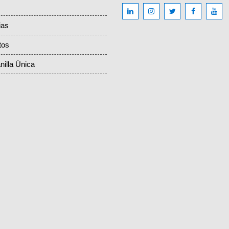
ias
tos
nilla Única