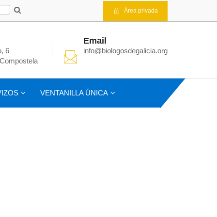
Área privada
Email
, 6
info@biologosdegalicia.org
 Compostela
IZOS
VENTANILLA ÚNICA