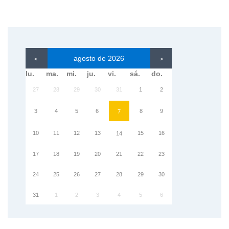
agosto de 2026
<
>
lu.
ma.
mi.
ju.
vi.
sá.
do.
27
28
29
30
31
1
2
3
4
5
6
8
9
7
10
11
12
13
15
16
14
17
18
19
20
21
22
23
24
25
26
27
28
29
30
31
1
2
3
4
5
6